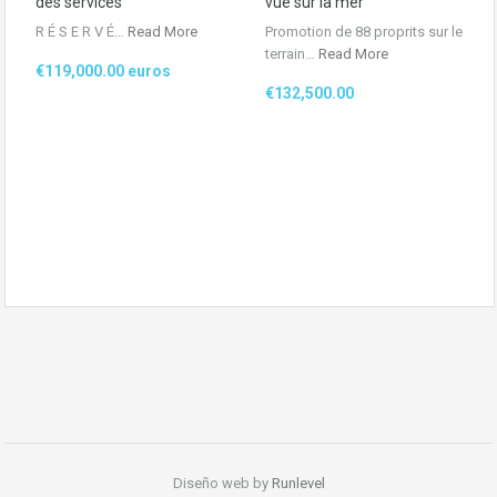
des services
vue sur la mer
R É S E R V É…
Read More
Promotion de 88 proprits sur le
terrain…
Read More
€119,000.00 euros
€132,500.00
Diseño web by
Runlevel