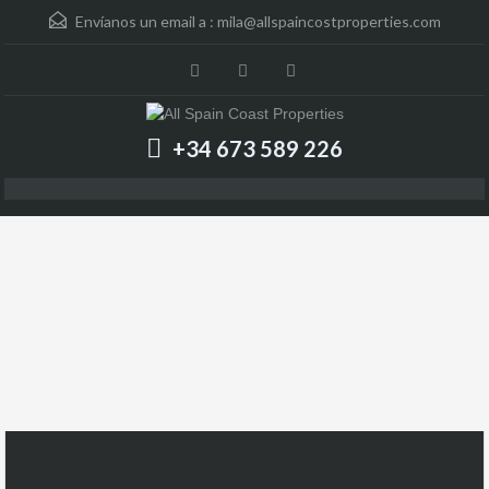
Envíanos un email a :
mila@allspaincostproperties.com
+34 673 589 226