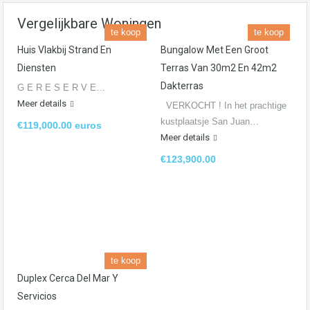
Vergelijkbare Woningen
te koop
te koop
Huis Vlakbij Strand En
Bungalow Met Een Groot
Diensten
Terras Van 30m2 En 42m2
Dakterras
G E R E S E R V E…
Meer details
VERKOCHT ! In het prachtige
kustplaatsje San Juan…
€119,000.00 euros
Meer details
€123,900.00
te koop
Duplex Cerca Del Mar Y
Servicios