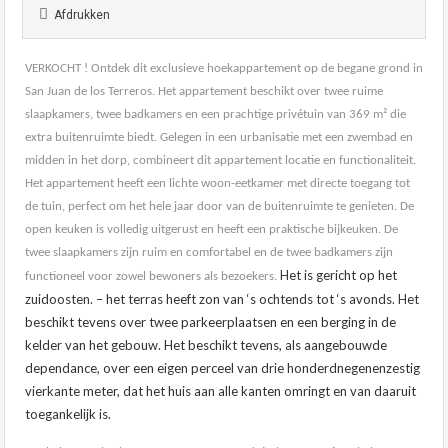
Afdrukken
VERKOCHT ! Ontdek dit exclusieve hoekappartement op de begane grond in
San Juan de los Terreros. Het appartement beschikt over twee ruime
slaapkamers, twee badkamers en een prachtige privétuin van 369 m² die
extra buitenruimte biedt. Gelegen in een urbanisatie met een zwembad en
midden in het dorp, combineert dit appartement locatie en functionaliteit.
Het appartement heeft een lichte woon-eetkamer met directe toegang tot
de tuin, perfect om het hele jaar door van de buitenruimte te genieten. De
open keuken is volledig uitgerust en heeft een praktische bijkeuken. De
twee slaapkamers zijn ruim en comfortabel en de twee badkamers zijn
Het is gericht op het
functioneel voor zowel bewoners als bezoekers.
zuidoosten. – het terras heeft zon van ‘s ochtends tot ‘s avonds. Het
beschikt tevens over twee parkeerplaatsen en een berging in de
kelder van het gebouw. ​​Het beschikt tevens, als aangebouwde
dependance, over een eigen perceel van drie honderdnegenenzestig
vierkante meter, dat het huis aan alle kanten omringt en van daaruit
toegankelijk is.