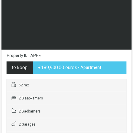
Property ID : APRE
te koop
€189,900.00 euros
- Apartment
62 m2
2 Slaapkamers
2 Badkamers
2 Garages