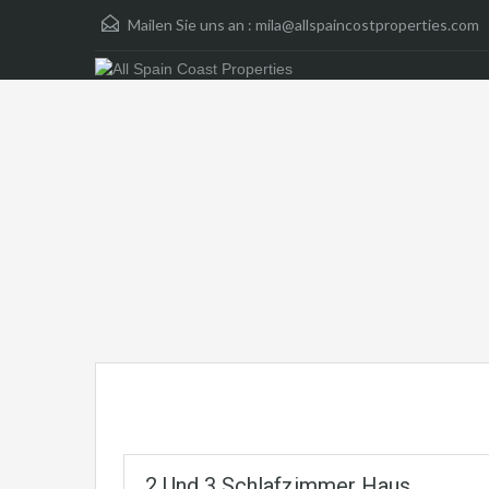
Mailen Sie uns an :
mila@allspaincostproperties.com
2 Und 3 Schlafzimmer Haus