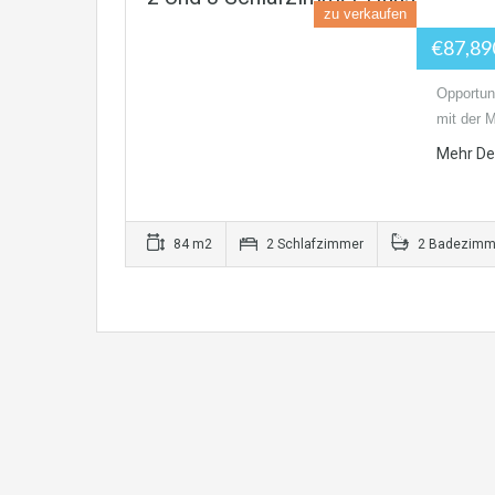
zu verkaufen
€87,89
Opportun
mit der 
Mehr Det
84 m2
2 Schlafzimmer
2 Badezimm