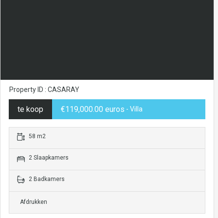
Property ID : CASARAY
te koop
€119,000.00 euros
- Villa
58 m2
2 Slaapkamers
2 Badkamers
Afdrukken