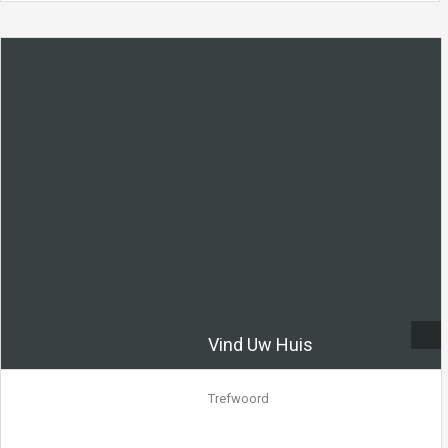
te koop
te koop
Huis Op De Begane Grond
Mooie Villa In Een Unieke
Bedekt Met Een Terras En
Omgeving
Dak
Te koop mooie villa gelegen in
een urbanisatie omgeven…
VERKOCHT ! Huis op de begane
Meer details
grond bedekt met…
Meer details
€119,900.00
€97,000.00 EUROS
Vind Uw Huis
Trefwoord