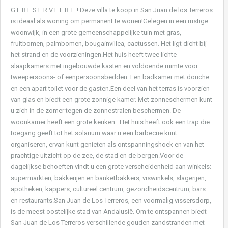
G E R E S E R V E E R T ! Deze villa te koop in San Juan de los Terreros
is ideaal als woning om permanent te wonen!Gelegen in een rustige
woonwijk, in een grote gemeenschappelijke tuin met gras,
fruitbomen, palmbomen, bougainvillea, cactussen. Het ligt dicht bij
het strand en de voorzieningen.Het huis heeft twee lichte
slaapkamers met ingebouwde kasten en voldoende ruimte voor
tweepersoons- of eenpersoonsbedden. Een badkamer met douche
en een apart toilet voor de gasten.Een deel van het terras is voorzien
van glas en biedt een grote zonnige kamer. Met zonneschermen kunt
u zich in de zomer tegen de zonnestralen beschermen. De
woonkamer heeft een grote keuken . Het huis heeft ook een trap die
toegang geeft tot het solarium waar u een barbecue kunt
organiseren, ervan kunt genieten als ontspanningshoek en van het
prachtige uitzicht op de zee, de stad en de bergen.Voor de
dagelijkse behoeften vindt u een grote verscheidenheid aan winkels:
supermarkten, bakkerijen en banketbakkers, viswinkels, slagerijen,
apotheken, kappers, cultureel centrum, gezondheidscentrum, bars
en restaurants.San Juan de Los Terreros, een voormalig vissersdorp,
is de meest oostelijke stad van Andalusië. Om te ontspannen biedt
San Juan de Los Terreros verschillende gouden zandstranden met