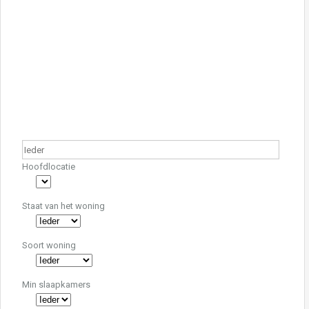
te koop
Nieuw Gebouwde Villa’s Met
Zwembad
Residencial Isla del Fraile Villas is
gelegen in de…
Meer details
€256,000.00
Hoofdlocatie
Staat van het woning
Soort woning
Min slaapkamers