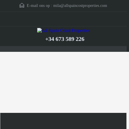
E-mail ons op :
mila@allspaincostproperties.com
+34 673 589 226