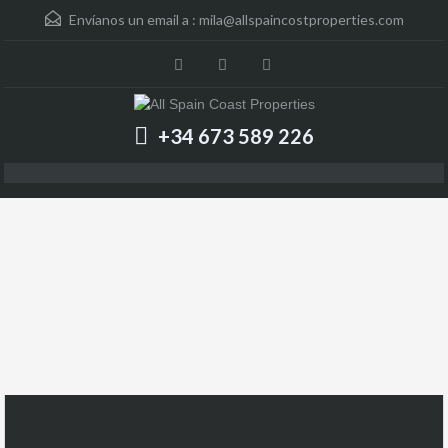
Envíanos un email a :
mila@allspaincostproperties.com
+34 673 589 226