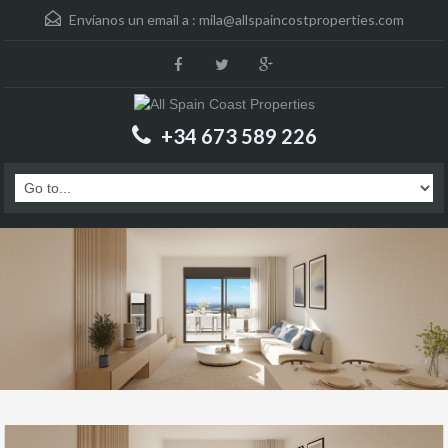
Envíanos un email a :
mila@allspaincostproperties.com
+34 673 589 226