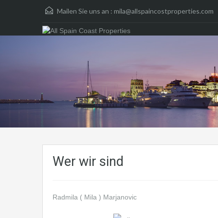
Mailen Sie uns an :
mila@allspaincostproperties.com
Wer wir sind
Radmila ( Mila ) Marjanovic